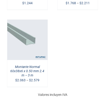
CART.PHP
CART.PHP
$
1.244
$
1.768
–
$
2.211
ON
ON
LINE
LINE
40
40
SELECCIONAR
OPCIONES
/
NOTICE
:
DETAILS
UNDEFINED
INDEX:
ARIA-
DESCRIBEDBY_TEXT
IN
/HOME/INTUPAC2/DOMAINS/INTUPAC.CL/PUBL
Montante Normal
CONTENT/PLUGINS/WOOCOMMERCE/TEMPLATE
60x38x6 x 0.50 mm 2.4
TO-
m – 3 m
CART.PHP
$
2.063
–
$
2.579
ON
LINE
40
Valores incluyen IVA