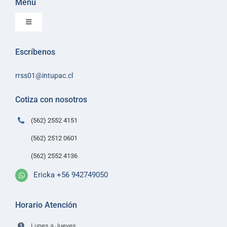
Menu
Toggle
Navigation
Inicio
Escríbenos
Sobre Intupac
rrss01@intupac.cl
Política de Ventas
Políticas de despacho
Cotiza con nosotros
Contacto
(562) 2552 4151
(562) 2512 0601
(562) 2552 4136
Ericka +56 942749050
Horario Atención
Lunes a Jueves