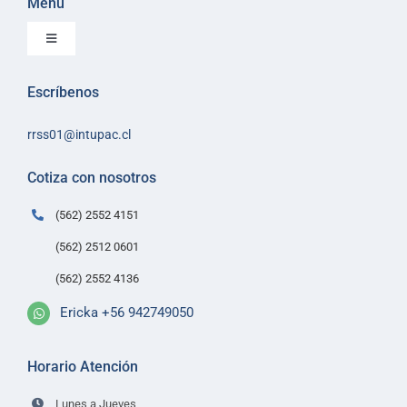
Menu
Toggle
Navigation
Inicio
Escríbenos
Sobre Intupac
rrss01@intupac.cl
Política de Ventas
Políticas de despacho
Cotiza con nosotros
Contacto
(562) 2552 4151
(562) 2512 0601
(562) 2552 4136
Ericka +56 942749050
Horario Atención
Lunes a Jueves