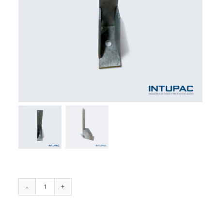
Anclaje
AN1-
60