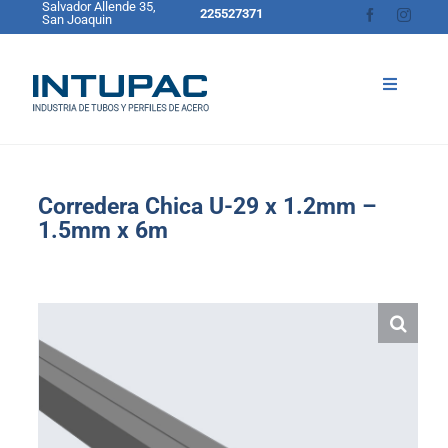
Salvador Allende 35,
Skip
225527371
San Joaquin
to
content
Toggle
Navigati
Inicio
Sobre Intupac
Corredera Chica U-29 x 1.2mm –
Productos
1.5mm x 6m
Catálogo de Productos
Blog
Contacto
Cotizador