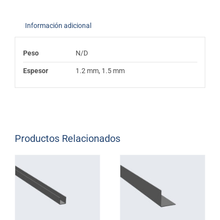
Información adicional
Peso
N/D
Espesor
1.2 mm, 1.5 mm
Productos Relacionados
AÑADIR A
COTIZACIÓN
/
/
DETAILS
NOTICE
:
NOTICE
:
DETAILS
UNDEFINED
UNDEFINED