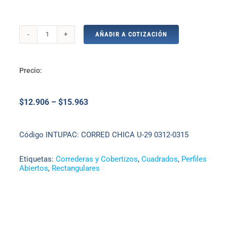
AÑADIR A COTIZACIÓN
Corredera
Chica
U-
Precio:
29
x
$
12.906
–
$
15.963
1.2mm
-
1.5mm
Código INTUPAC:
CORRED CHICA U-29 0312-0315
x
6m
Etiquetas:
Correderas y Cobertizos
,
Cuadrados
,
Perfiles
cantidad
Abiertos
,
Rectangulares