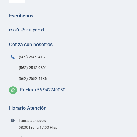
Navigation
Inicio
Escríbenos
Sobre Intupac
rrss01@intupac.cl
Política de Ventas
Políticas de despacho
Cotiza con nosotros
Contacto
(562) 2552 4151
(562) 2512 0601
(562) 2552 4136
Ericka +56 942749050
Horario Atención
Lunes a Jueves
08:00 hrs. a 17:00 Hrs.