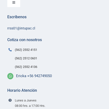
Toggle
Navigation
Inicio
Escríbenos
Sobre Intupac
rrss01@intupac.cl
Política de Ventas
Políticas de despacho
Cotiza con nosotros
Contacto
(562) 2552 4151
(562) 2512 0601
(562) 2552 4136
Ericka +56 942749050
Horario Atención
Lunes a Jueves
08:00 hrs. a 17:00 Hrs.