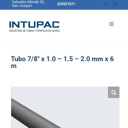
Salvador Allende 35,
Skip
225527371
San Joaquin
to
content
Toggle
Navigati
Inicio
Sobre Intupac
Tubo 7/8″ x 1.0 – 1.5 – 2.0 mm x 6
Productos
m
Catálogo de Productos
Blog
Contacto
Cotizador