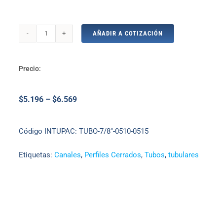
AÑADIR A COTIZACIÓN
Tubo
7/8"
x
Precio:
1.0
-
$
5.196
–
$
6.569
1.5
-
2.0
Código INTUPAC:
TUBO-7/8"-0510-0515
mm
x
Etiquetas:
Canales
,
Perfiles Cerrados
,
Tubos
,
tubulares
6
m
cantidad