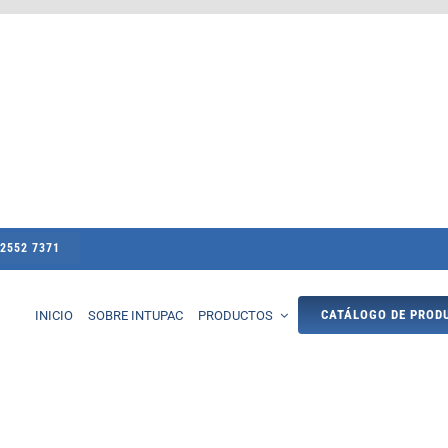
 2552 7371
CATÁLOGO DE PROD
INICIO
SOBRE INTUPAC
PRODUCTOS
Intugal
Tubulares
al
Perfiles Cerrados