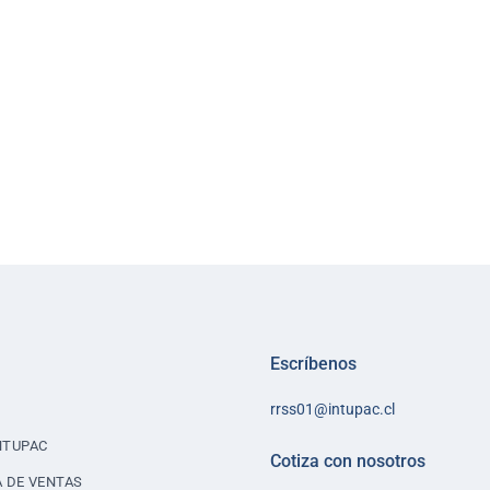
Escríbenos
rrss01@intupac.cl
NTUPAC
Cotiza con nosotros
A DE VENTAS