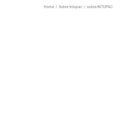
OSB
Home
Sobre Intupac
sobre-INTUPAC
Plancha Yeso Cartón
Fibro cemento
Techumbre
Zinc
Fierros Construcción