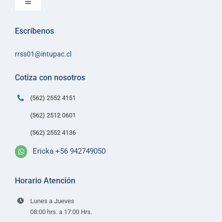
Toggle
Navigation
Inicio
Escríbenos
Sobre Intupac
rrss01@intupac.cl
Política de Ventas
Políticas de despacho
Cotiza con nosotros
Contacto
(562) 2552 4151
(562) 2512 0601
(562) 2552 4136
Ericka +56 942749050
Horario Atención
Lunes a Jueves
08:00 hrs. a 17:00 Hrs.