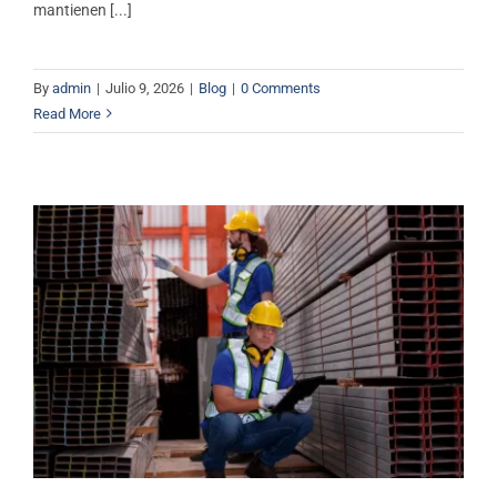
mantienen [...]
By
admin
|
Julio 9, 2026
|
Blog
|
0 Comments
Read More
5 productos clave de acero
estructural para tu obra o
proyecto
Blog