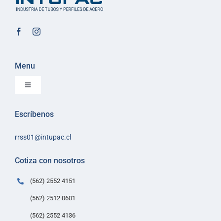
Menu
Toggle
Navigation
Inicio
Escríbenos
Sobre Intupac
rrss01@intupac.cl
Política de Ventas
Políticas de despacho
Cotiza con nosotros
Contacto
(562) 2552 4151
(562) 2512 0601
(562) 2552 4136