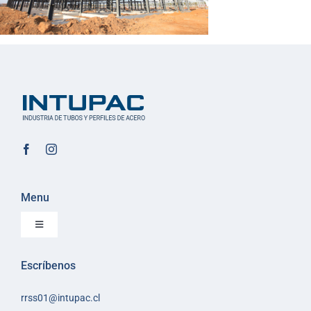
Menu
Toggle
Navigation
Inicio
Escríbenos
Sobre Intupac
rrss01@intupac.cl
Política de Ventas