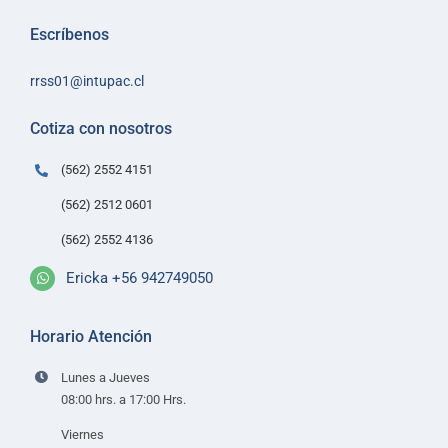
Inicio
Escríbenos
Sobre Intupac
rrss01@intupac.cl
Política de Ventas
Políticas de despacho
Cotiza con nosotros
Contacto
(562) 2552 4151
(562) 2512 0601
(562) 2552 4136
Ericka +56 942749050
Horario Atención
Lunes a Jueves
08:00 hrs. a 17:00 Hrs.
Viernes