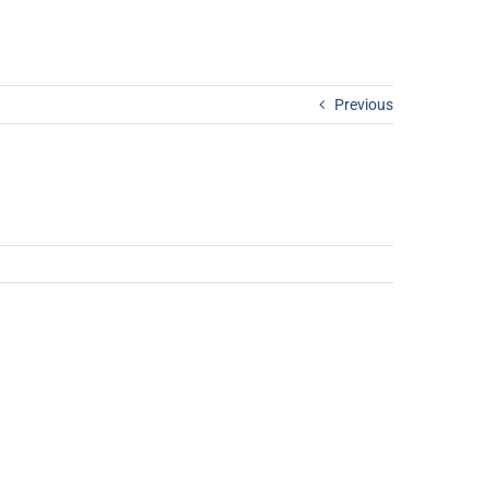
Techumbre
Zinc
Previous
Fierros Construcción