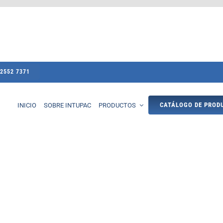
 2552 7371
CATÁLOGO DE PROD
INICIO
SOBRE INTUPAC
PRODUCTOS
Intugal
Tubulares
al
Perfiles Cerrados
ntantes
Tubos
nales
Rectangulares
ega
Cuadrados