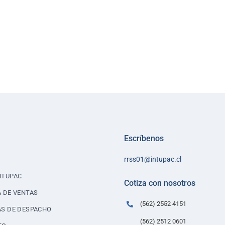
Escríbenos
rrss01@intupac.cl
NTUPAC
Cotiza con nosotros
A DE VENTAS
(562) 2552 4151
AS DE DESPACHO
(562) 2512 0601