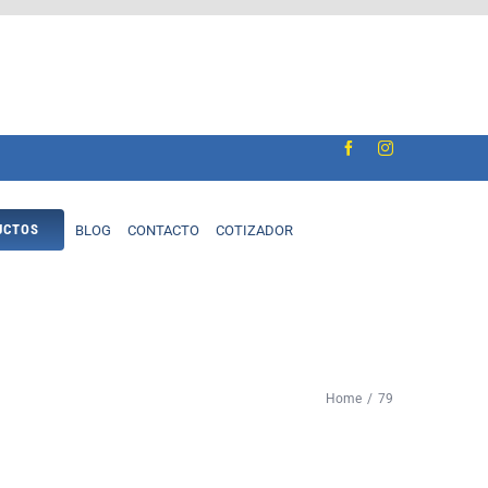
UCTOS
BLOG
CONTACTO
COTIZADOR
Materiales de Construcción
Revestimiento
OSB
Home
79
Plancha Yeso Cartón
Fibro cemento