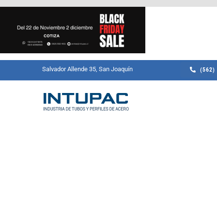
Skip
to
content
Salvador Allende 35, San Joaquín
(562)
Doble Contacto
Perfiles Cerrados
Estructur
79
Mo
Perfiles Abiertos
Marcos
Ca
Marcos Económicos
Om