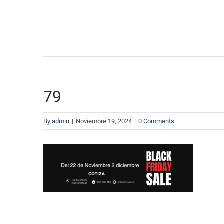
Tapas Marcos
Tabiquer
Mo
Cobertizos
Ca
Correderas
Es
Otros Perfiles
Tirantes
79
Fijacione
By
admin
|
Noviembre 19, 2024
|
0 Comments