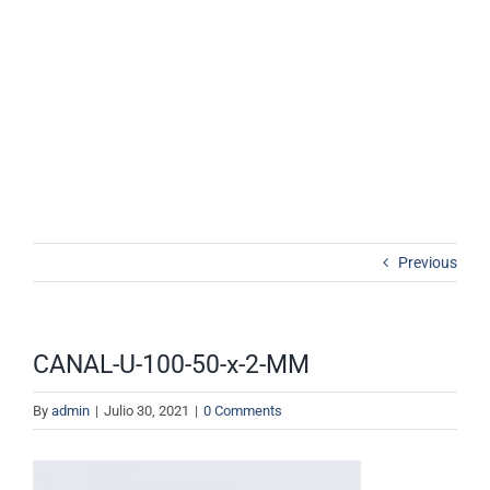
Inicio
Sobre Intupac
CANAL-U-100-50-x-2-MM
Productos
Catálogo de Productos
Blog
Contacto
Previous
Cotizador
CANAL-U-100-50-x-2-MM
By
admin
|
Julio 30, 2021
|
0 Comments