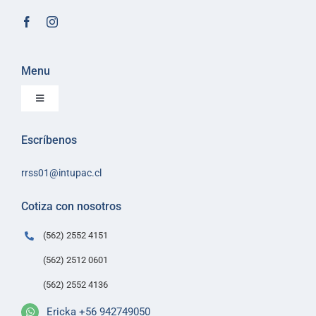
Menu
Toggle
Navigation
Inicio
Escríbenos
Sobre Intupac
rrss01@intupac.cl
Política de Ventas
Políticas de despacho
Cotiza con nosotros
Contacto
(562) 2552 4151
(562) 2512 0601
(562) 2552 4136
Ericka +56 942749050