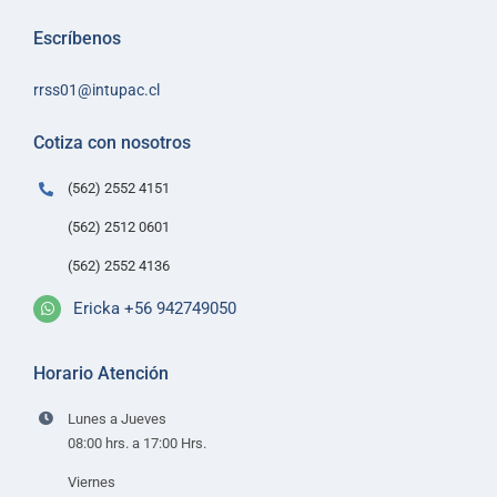
Inicio
Escríbenos
Sobre Intupac
rrss01@intupac.cl
Política de Ventas
Políticas de despacho
Cotiza con nosotros
Contacto
(562) 2552 4151
(562) 2512 0601
(562) 2552 4136
Ericka +56 942749050
Horario Atención
Lunes a Jueves
08:00 hrs. a 17:00 Hrs.
Viernes