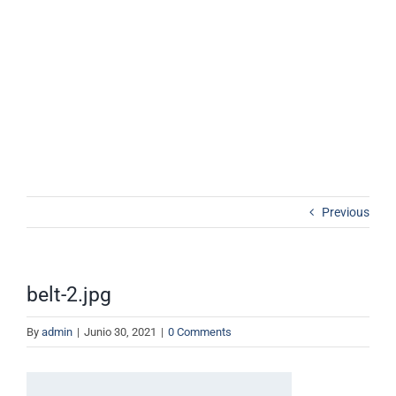
Inicio
Sobre Intupac
belt-2.jpg
Productos
Catálogo de Productos
Blog
Contacto
Previous
Cotizador
belt-2.jpg
By
admin
|
Junio 30, 2021
|
0 Comments