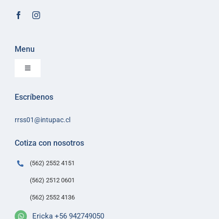
Menu
Toggle
Navigation
Inicio
Escríbenos
Sobre Intupac
rrss01@intupac.cl
Política de Ventas
Políticas de despacho
Cotiza con nosotros
Contacto
(562) 2552 4151
(562) 2512 0601
(562) 2552 4136
Ericka +56 942749050