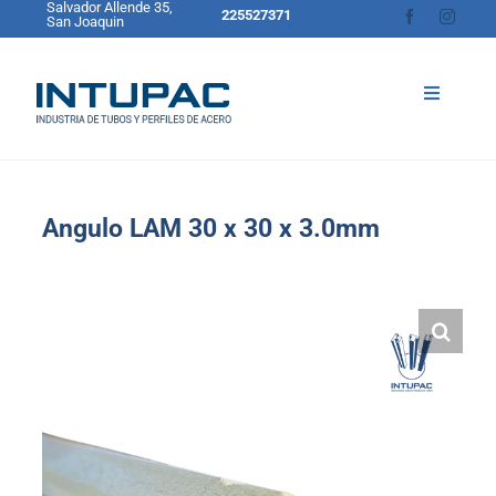
Salvador Allende 35,
Skip
225527371
San Joaquin
to
content
Toggle
Navigati
Inicio
Sobre Intupac
Angulo LAM 30 x 30 x 3.0mm
Productos
Catálogo de Productos
Blog
Contacto
Cotizador