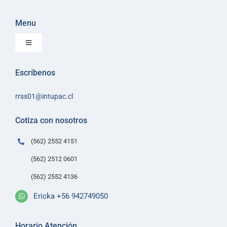
Menu
Toggle
Navigation
Inicio
Escríbenos
Sobre Intupac
rrss01@intupac.cl
Política de Ventas
Políticas de despacho
Cotiza con nosotros
Contacto
(562) 2552 4151
(562) 2512 0601
(562) 2552 4136
Ericka +56 942749050
Horario Atención