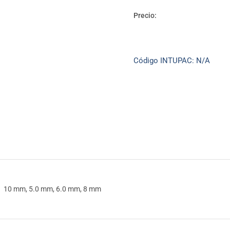
quineros
5
Precio:
-
6
s
-
Código INTUPAC:
N/A
8
-10
mm
cantidad
10 mm, 5.0 mm, 6.0 mm, 8 mm