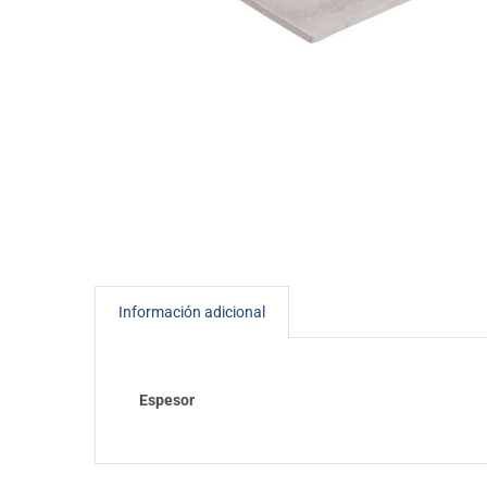
Es
Otros Perfiles
Tirantes
Fijacione
Información adicional
Espesor