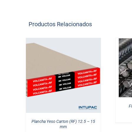
Productos Relacionados
/
DETAILS
NOTICE
:
UNDEFINED
INDEX:
ARIA-
DESCRIBEDBY_TEXT
IN
F
/HOME/INTUPAC2/DOMAINS/INTUPAC.CL
CONTENT/PLUGINS/WOOCOMMERCE/TEM
TO-
Plancha Yeso Carton (RF) 12.5 – 15
CART.PHP
mm
ON