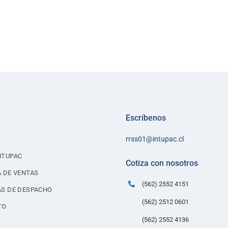
Escríbenos
rrss01@intupac.cl
NTUPAC
Cotiza con nosotros
A DE VENTAS
(562) 2552 4151
AS DE DESPACHO
(562) 2512 0601
TO
(562) 2552 4136