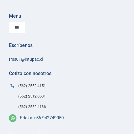
Menu
Toggle
Navigation
Inicio
Escríbenos
Sobre Intupac
rrss01@intupac.cl
Política de Ventas
Políticas de despacho
Cotiza con nosotros
Contacto
(562) 2552 4151
(562) 2512 0601
(562) 2552 4136
Ericka +56 942749050