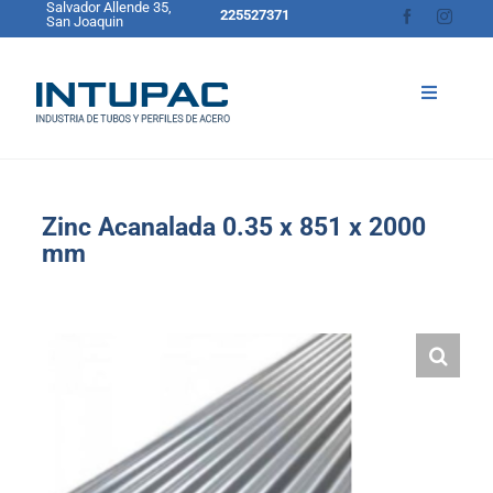
Salvador Allende 35,
Skip
225527371
San Joaquin
to
content
Toggle
Navigati
Inicio
Sobre Intupac
Zinc Acanalada 0.35 x 851 x 2000
Productos
mm
Catálogo de Productos
Blog
Contacto
Cotizador