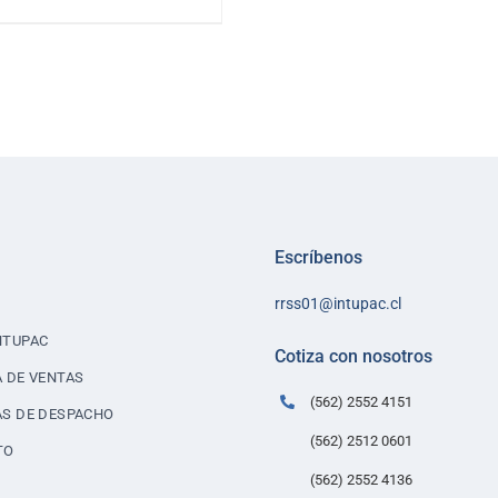
LINE
40
Escríbenos
rrss01@intupac.cl
NTUPAC
Cotiza con nosotros
A DE VENTAS
(562) 2552 4151
AS DE DESPACHO
(562) 2512 0601
TO
(562) 2552 4136