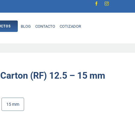
UCTOS
BLOG
CONTACTO
COTIZADOR
Materiales de Construcción
Revestimiento
OSB
 Carton (RF) 12.5 – 15 mm
Plancha Yeso Cartón
Fibro cemento
15 mm
Techumbre
Zinc
Fierros Construcción