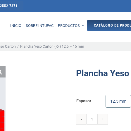
 2552 7371
CATÁLOGO DE PROD
INICIO
SOBRE INTUPAC
PRODUCTOS
Intugal
Tubulares
so Cartón
Plancha Yeso Carton (RF) 12.5 – 15 mm
al
Perfiles Cerrados
ntantes
Tubos
Plancha Yeso
nales
Rectangulares
ega
Cuadrados
Espesor
12.5 mm
ía
Perfiles Abiertos

ntantes
Ángulos
Plancha
nales
Canales
Yeso