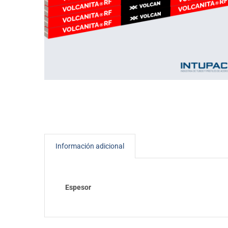
Es
Otros Perfiles
Tirantes
Fijacione
Información adicional
Espesor