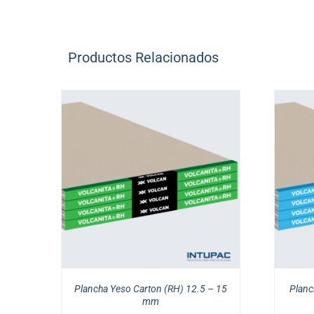
Productos Relacionados
/
DETAILS
NOTICE
:
UNDEFINED
INDEX:
ARIA-
DESCRIBEDBY_TEXT
IN
/HOME/INTUPAC2/DOMAINS/INTUPAC.CL
CONTENT/PLUGINS/WOOCOMMERCE/TEM
TO-
Plancha Yeso Carton (RH) 12.5 – 15
Planc
CART.PHP
mm
ON