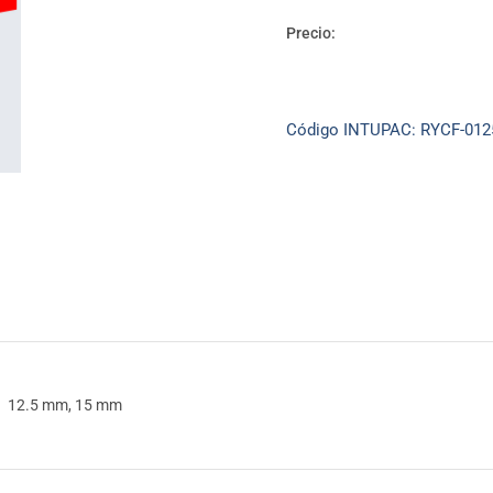
quineros
Carton
Precio:
(RF)
12.5
s
-
Código INTUPAC:
RYCF-012
15
mm
cantidad
12.5 mm, 15 mm